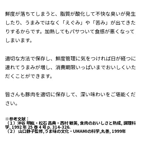
鮮度が落ちてしまうと、脂質が酸化して不快な臭いが発生
したり、うまみではなく「えぐみ」や「苦み」が出てきた
りするからです。加熱してもパサついて食感が悪くなって
しまいます。
適切な方法で保存し、鮮度管理に気をつければ日が経つに
連れてうまみが増し、消費期限いっぱいまでおいしくいた
だくことができます。
皆さんも豚肉を適切に保存して、深い味わいをご堪能くだ
さい。
※参考文献：
（１）沖谷 明紘・松石 昌典・西村 敏英, 食肉のおいしさと熟成, 調理科
学, 1992 年 25 巻 4 号 p. 314-326.
（２） 山口静子監修,うま味の文化・UMAMIの科学,丸善, 1999年